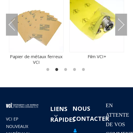
Papier de métaux ferreux
Film VCI+
8
VCI
EN
NOUS
LIENS
ATTENTE
CONTACTER
RAPIDES
VCI EP
DE VOS
NOUVEAUX
