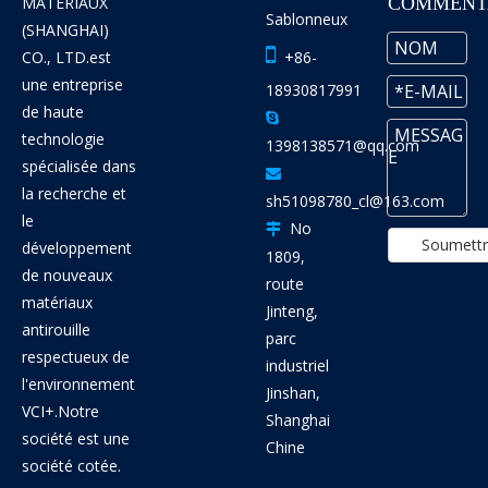
MATÉRIAUX
COMMENTA
Sablonneux
(SHANGHAI)

CO., LTD.est
+86-
une entreprise
18930817991
de haute

technologie
1398138571@qq.com
spécialisée dans

la recherche et
sh51098780_cl@163.com
le
No

Soumett
développement
1809,
de nouveaux
route
matériaux
Jinteng,
antirouille
parc
respectueux de
industriel
l'environnement
Jinshan,
VCI+.Notre
Shanghai
société est une
Chine
société cotée.