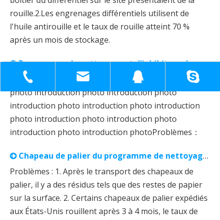
rouille.2.Les engrenages différentiels utilisent de
l'huile antirouille et le taux de rouille atteint 70 %
après un mois de stockage.
Programme de nettoyage et d'inhibiteur de rouille VCI⁺ bielle
+86-18930817991
sh51098780_cl@163.com
1398138571
introduction photo introduction photo introduction
photo introduction photo introduction photo
introduction photo introduction photo introduction
photo introduction photo introduction photo
introduction photo introduction photoProblèmes：
Chapeau de palier du programme de nettoyage et d'inhibiteur de rouille VCI⁺
Problèmes : 1. Après le transport des chapeaux de
palier, il y a des résidus tels que des restes de papier
sur la surface. 2. Certains chapeaux de palier expédiés
aux États-Unis rouillent après 3 à 4 mois, le taux de