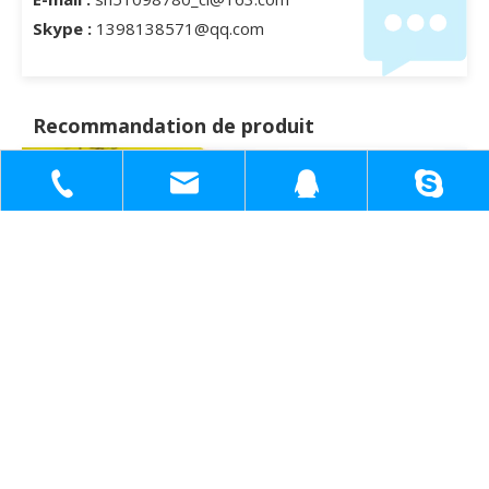
Skype :
1398138571@qq.com
Recommandation de produit
+86-18930817991
sh51098780_cl@163.com
1398138571
1398138571@q