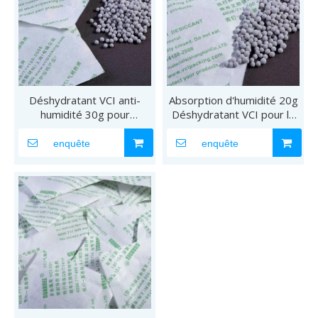
Déshydratant VCI anti-
Absorption d'humidité 20g
humidité 30g pour
Déshydratant VCI pour le
protéger les pièces
stockage du métal
métalliques
enquête
enquête