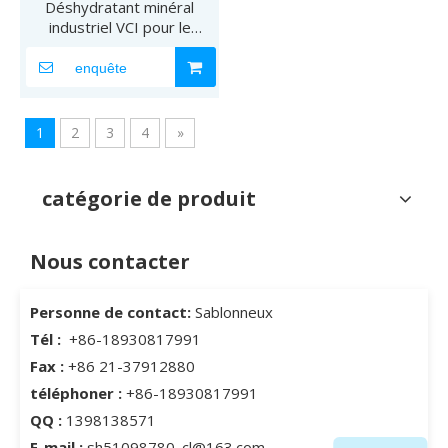
Déshydratant minéral
industriel VCI pour le
stockage de pièces de
précision
enquête
1
2
3
4
»
catégorie de produit
Nous contacter
Personne de contact:
Sablonneux
Tél :
+86-18930817991
Fax :
+86 21-37912880
téléphoner :
+86-18930817991
QQ :
1398138571
E-mail :
sh51098780_cl@163.com