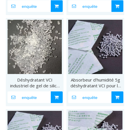
de machines de précision
l'expédition de pièces
automobiles
enquête
enquête
Déshydratant VCI
Absorbeur d'humidité 5g
industriel de gel de silice
déshydratant VCI pour la
pour empêcher la
résistance à la corrosion
corrosion
enquête
enquête