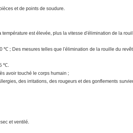
pièces et de points de soudure.
a température est élevée, plus la vitesse d'élimination de la roui
0 ℃ ;
Des
mesures telles que l'élimination de la rouille du rev
>5
℃
.
près avoir touché le corps humain ;
lergies, des irritations, des rougeurs et des gonflements survi
sec et ventilé
.