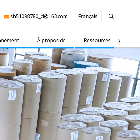
sh51098780_cl@163.com
Français

nnement
À propos de
Ressources
Cont