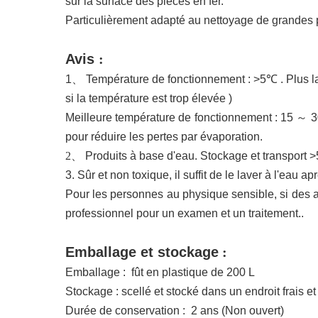
sur la surface des pièces en fer
.
Particulièrement adapté au nettoyage de grandes 
Avis
:
1、
Température de fonctionnement : >5℃
. Plus
l
si la température est trop élevée
)
Meilleure température de fonctionnement : 15
～
3
pour réduire les pertes par évaporation.
2、
Produits à base d'eau. Stockage et transport 
3.
Sûr et non toxique, il suffit de le laver à l'eau a
Pour les personnes au physique sensible, si des al
professionnel pour un examen et un traitement.
.
Emballage et stockage
:
Emballage :
fût en plastique de 200 L
Stockage : scellé et stocké dans un endroit frais et 
Durée
de conservation
:
2 ans
(Non ouvert)