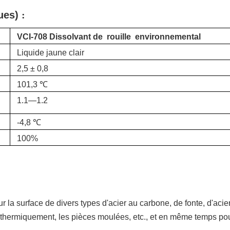
ques)
:
VCI-708
Dissolvant
de
rouille
environnemental
Liquide jaune clair
2,5 ± 0,8
101,3 ℃
1.1—1.2
-4,8 ℃
100%
ur la surface de divers types d'acier au carbone, de fonte, d'acier 
thermiquement, les pièces moulées, etc., et en même temps pour él