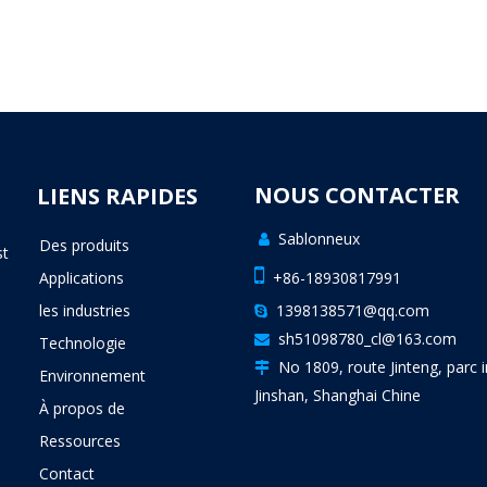
NOUS CONTACTER
LIENS RAPIDES
Sablonneux

Des produits
st

Applications
+86-18930817991
les industries
1398138571@qq.com

sh51098780_cl@163.com

Technologie
No 1809, route Jinteng, parc i

Environnement
Jinshan, Shanghai Chine
À propos de
Ressources
Contact