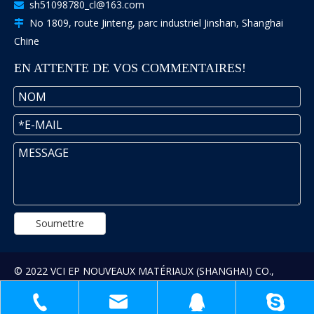
sh51098780_cl@163.com

No 1809, route Jinteng, parc industriel Jinshan, Shanghai

Chine
EN ATTENTE DE VOS COMMENTAIRES!
Soumettre
© 2022 VCI EP NOUVEAUX MATÉRIAUX (SHANGHAI) CO.,
LTD.Tous les droits sont réservés.
Sitemap
.Soutenu par:
Leadong
.
沪ICP备11007540号-6