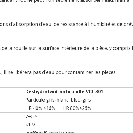
nt antirouille peut non seulement absorber l'eau, mais a
ons d'absorption d'eau, de résistance à l'humidité et de pré
de la rouille sur la surface intérieure de la pièce, y compris l
, il ne libérera pas d'eau pour contaminer les pièces.
Déshydratant antirouille VCI-301
Particule gris-blanc, bleu-gris
HR 40% ≥16% HR 80%≥26%
7±0,5
<1 %