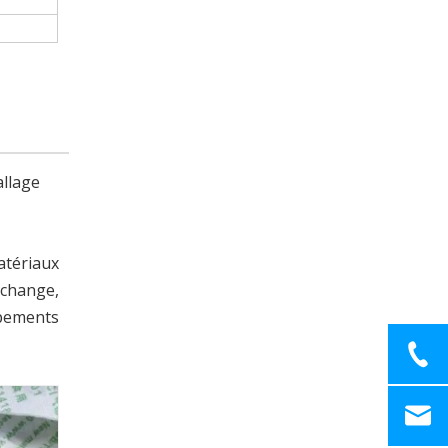
allage
atériaux
echange,
ipements