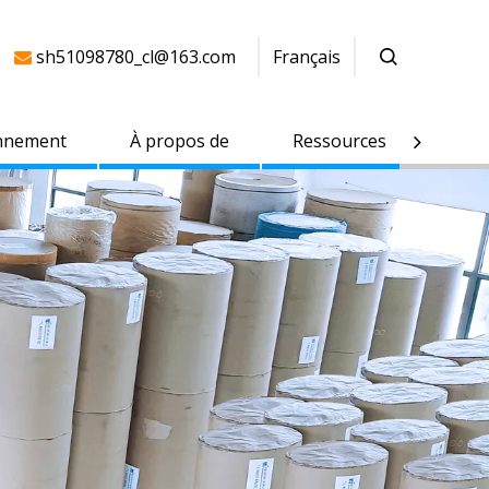
sh51098780_cl@163.com
Français

nnement
À propos de
Ressources
Cont