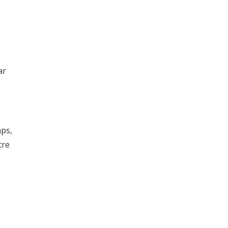
ar
mps,
tre