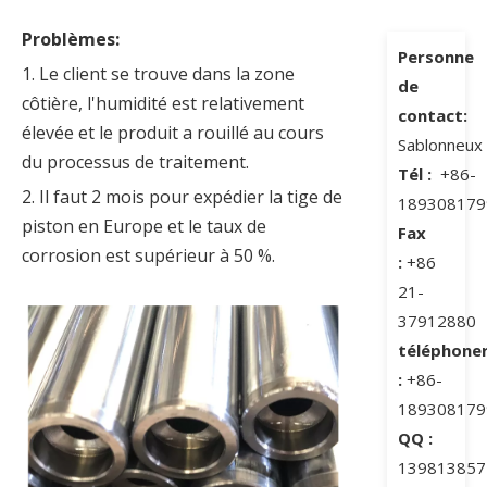
Problèmes:
Personne
1. Le client se trouve dans la zone
de
côtière, l'humidité est relativement
contact:
élevée et le produit a rouillé au cours
Sablonneux
du processus de traitement.
Tél :
+86-
2. Il faut 2 mois pour expédier la tige de
189308179
piston en Europe et le taux de
Fax
corrosion est supérieur à 50 %.
:
+86
21-
37912880
téléphone
:
+86-
189308179
QQ :
139813857