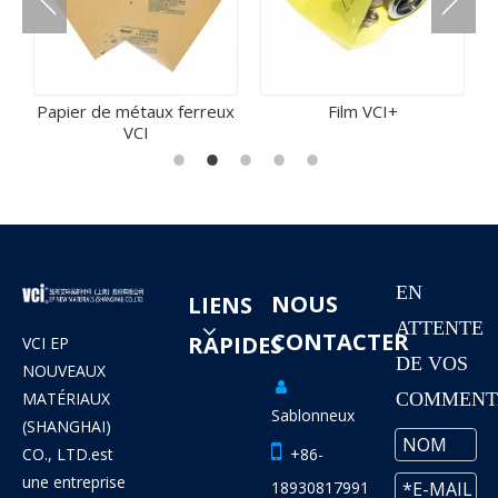
étaux ferreux
Film VCI+
VCI Film de feui
VCI
aluminium
EN
NOUS
LIENS
ATTENTE
CONTACTER
RAPIDES
VCI EP
DE VOS
NOUVEAUX

MATÉRIAUX
COMMENTA
Sablonneux
(SHANGHAI)

CO., LTD.est
+86-
une entreprise
18930817991