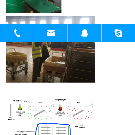
+86-18930817991
sh51098780_cl@163.com
1398138571