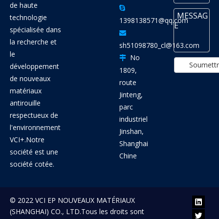
de haute

technologie
1398138571@qq.com
spécialisée dans

la recherche et
sh51098780_cl@163.com
le
No

Soumett
développement
1809,
de nouveaux
route
matériaux
Jinteng,
antirouille
parc
respectueux de
industriel
l'environnement
Jinshan,
VCI+.Notre
Shanghai
société est une
Chine
société cotée.
© 2022 VCI EP NOUVEAUX MATÉRIAUX
(SHANGHAI) CO., LTD.Tous les droits sont