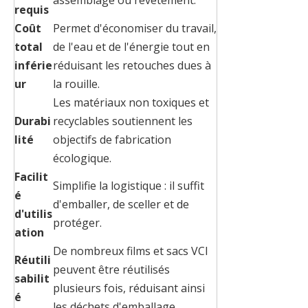
assemblage ou revêtement.
requis
Coût
Permet d'économiser du travail,
total
de l'eau et de l'énergie tout en
inférie
réduisant les retouches dues à
ur
la rouille.
Les matériaux non toxiques et
Durabi
recyclables soutiennent les
lité
objectifs de fabrication
écologique.
Facilit
Simplifie la logistique : il suffit
é
d'emballer, de sceller et de
d'utilis
protéger.
ation
De nombreux films et sacs VCI
Réutili
peuvent être réutilisés
sabilit
plusieurs fois, réduisant ainsi
é
les déchets d'emballage.