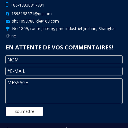

+86-18930817991
1398138571@qq.com

sh51098780_cl@163.com

No 1809, route Jinteng, parc industriel Jinshan, Shanghai

Chine
EN ATTENTE DE VOS COMMENTAIRES!
Soumettre