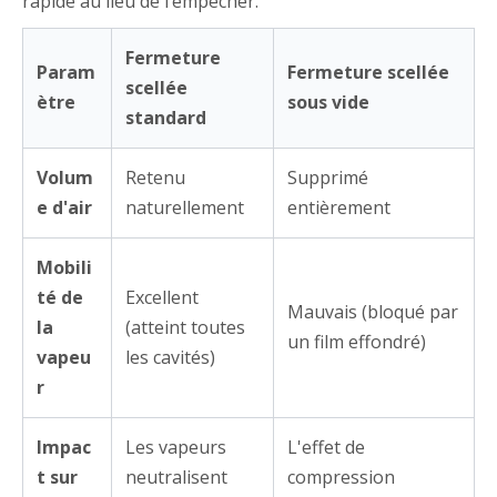
rapide au lieu de l’empêcher.
Fermeture
Param
Fermeture scellée
scellée
ètre
sous vide
standard
Volum
Retenu
Supprimé
e d'air
naturellement
entièrement
Mobili
té de
Excellent
Mauvais (bloqué par
la
(atteint toutes
un film effondré)
vapeu
les cavités)
r
Impac
Les vapeurs
L'effet de
t sur
neutralisent
compression