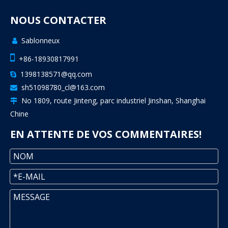
NOUS CONTACTER
Sablonneux


+86-18930817991
1398138571@qq.com

sh51098780_cl@163.com

No 1809, route Jinteng, parc industriel Jinshan, Shanghai

Chine
EN ATTENTE DE VOS COMMENTAIRES!