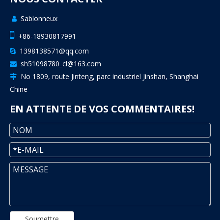
Sablonneux


+86-18930817991
1398138571@qq.com

sh51098780_cl@163.com

No 1809, route Jinteng, parc industriel Jinshan, Shanghai

Chine
EN ATTENTE DE VOS COMMENTAIRES!
Soumettre