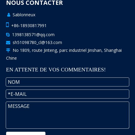
NOUS CONTACTER
Sablonneux


+86-18930817991
1398138571@qq.com

sh51098780_cl@163.com

No 1809, route Jinteng, parc industriel Jinshan, Shanghai

Chine
EN ATTENTE DE VOS COMMENTAIRES!